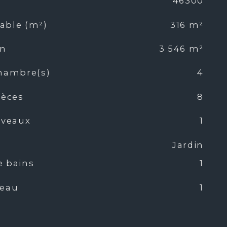
46300
table (m²)
316 m²
in
3 546 m²
hambre(s)
4
ièces
8
iveaux
1
Jardin
e bains
1
'eau
1
ine
Equipée