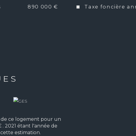
s
890 000 €
Taxe foncière an
Poêle à bois. Piscine spa 
tomatique. Robot de tonte. 
n sur cour intérieure. 
UES
e de ce logement pour un
 . 2021 étant l'année de
 cette estimation.