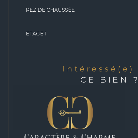
- wc: 2,3 m2
REZ DE CHAUSSÉE
Mezzanine:
ETAGE 1
- Salle de jeu: 35 m2
Etage (tour):
intéressé(e)
- Chambre 4: 14 m2
CE BIEN 
- Bureau: 10 m2
Annexes:
- Cuisine d'été: 42 m2
- Garage double et partie atelier: 64 m2 (attenant à la partie