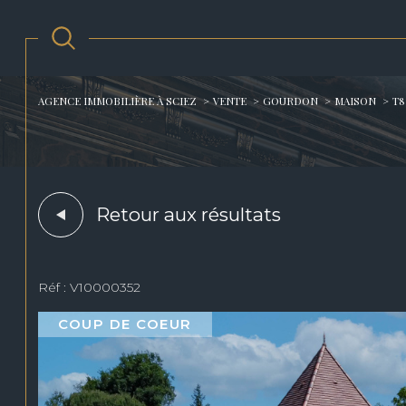
AGENCE IMMOBILIÈRE À SCIEZ
VENTE
GOURDON
MAISON
T8
Acheter
Est
1
TYPE DE BIEN
de l'ancien
Retour aux résultats
Maison
46300 - Gourdon
Réf : V10000352
COUP DE COEUR