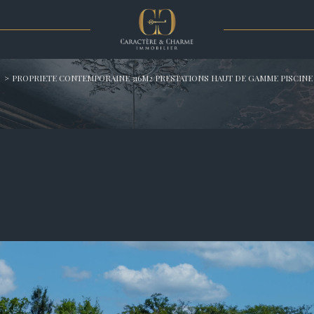
Voir les
1
annonces
PROPRIETE CONTEMPORAINE 316M2 PRESTATIONS HAUT DE GAMME PISCINE
imer
1
LOCALISATION
BUDGET
8 Pièces