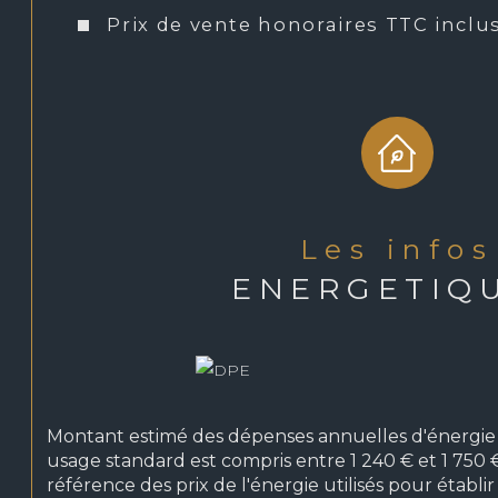
- Espace piscine et cuisine d'été
Prix de vente honoraires TTC inclu
- Volumes
Informations complémentaires:
Construction en parpaing de 2010. Chauffage sol par PAC. 
extérieure chauffée par PAC. Double vitrage. Arrosage au
les infos
Allée et cour réalisées en béton désactivé. Fontaine et basi
Orientation principale sud / ouest (piscine au sud).
ENERGETIQ
Détails surfaces:
Rez-de-chaussée:
Montant estimé des dépenses annuelles d'énergi
- Entrée: 10 m2
usage standard est compris entre 1 240 € et 1 750 €
référence des prix de l'énergie utilisés pour établir