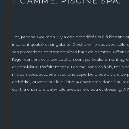
GAMME. PISCINE SPA.
Lot, proche Gourdon. Il y a des propriétés qui, à l'instan
inspirent qualité et singularité. C'est bien le cas avec celle-
ses prestations contemporaines haut de gamme. Offrant d
l'agencement et la conception sont particulièrement agréa
et conviviaux. Parfaitement au calme, sans vis à vis, mais non
maison vous accueille avec une superbe pièce à vivre de 
cathédral, ouverte sur la cuisine. 4 chambres, dont 3 au rez
dont la chambre parentale avec salle d'eau et dressing. A l
de jeu, et 1 chambre avec son bureau. Moderne et conforta
pompe à chaleur, chauffe eau thermodynamique, huisserie
à l'étage), volets électriques alu. Poële à bois. Les extéri
tout à fait particuliers et complètent un bien rare sur le ma
Piscine chauffée avec spa intégré, pool house de 35 m2, cha