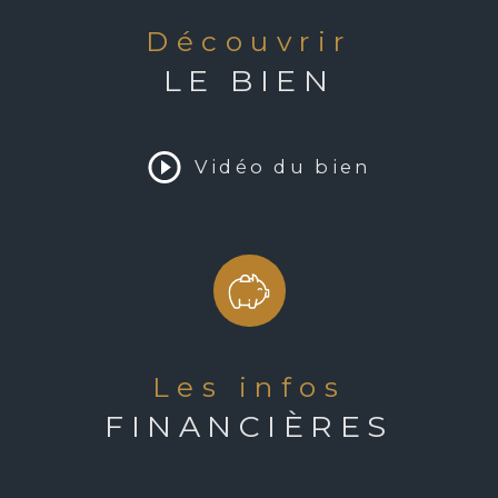
Mode de cha
lle et les amis. Un dallage en 
découvrir
ces multiples (sous-sol sous la 
Type de chau
LE BIEN
e fermé, atelier bricolage, 
 à l'entrée, des allées en 
Format de ch
'entretien, arrosage automatique, 
qualité où tout a été pensé 
Vidéo du bien
Balcon
is. Son architecture Lotoise, 
odernité, en font un bien 
Terrasse
t en ayant une originalité et 
ISITE VIRTUELLE SUR DEMANDE.
Nombre de g
Exposition
les infos
Année de con
FINANCIÈRES
Copropriété