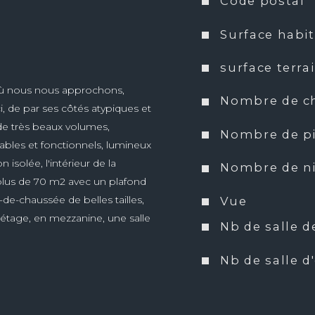
Code postal
Surface habi
surface terra
t où nous nous approchons, 
Nombre de c
ci, de par ses côtés atypiques et 
e très beaux volumes, 
Nombre de p
bles et fonctionnels, lumineux 
 isolée, l'intérieur de la 
Nombre de n
plus de 70 m2 avec un plafond 
-de-chaussée de belles tailles, 
Vue
'étage, en mezzanine, une salle 
Nb de salle d
ble, chauffage au sol par 
s bois et aluminium (2 en pvc 
Nb de salle d
eurs, engazonnés et arborés, sont 
rché local (terrain de 3546 m2). 
Type de cuis
uffé et climatisé, avec cuisine 