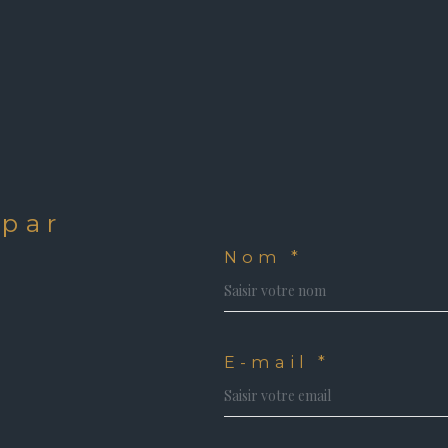
 par
?
Nom *
E-mail *
 habitable, accès direct via 