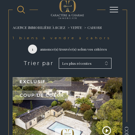
AGENCE IMMOBILIÈRE À SCIEZ
VENTE
CAHORS
1
biens à vendre à cahors
1
annonce(s) trouvée(s) selon vos critères
Trier par
Les plus récentes
EXCLUSIF
COUP DE COEUR