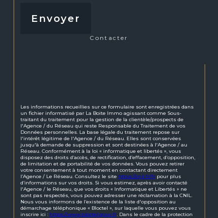
Envoyer
contacter
L'AGENCE
06 74 26 95 35
Les informations recueillies sur ce formulaire sont enregistrées dans
un fichier informatisé par La Boite Immo agissant comme Sous-
traitant du traitement pour la gestion de la clientèle/prospects de
l'Agence / du Réseau qui reste Responsable du Traitement de vos
Données personnelles. La base légale du traitement repose sur
l'intérêt légitime de l'Agence / du Réseau. Elles sont conservées
jusqu'à demande de suppression et sont destinées à l'Agence / au
Réseau. Conformément à la loi « informatique et libertés », vous
disposez des droits d’accès, de rectification, d’effacement, d’opposition,
de limitation et de portabilité de vos données. Vous pouvez retirer
votre consentement à tout moment en contactant directement
l’Agence / Le Réseau. Consultez le site
https://cnil.fr/fr
pour plus
d’informations sur vos droits. Si vous estimez, après avoir contacté
l'Agence / le Réseau, que vos droits « Informatique et Libertés » ne
sont pas respectés, vous pouvez adresser une réclamation à la CNIL.
Nous vous informons de l’existence de la liste d'opposition au
démarchage téléphonique « Bloctel », sur laquelle vous pouvez vous
inscrire ici :
https://www.bloctel.gouv.fr
. Dans le cadre de la protection