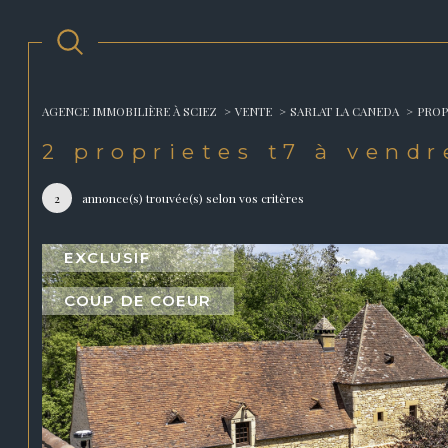
AGENCE IMMOBILIÈRE À SCIEZ
VENTE
SARLAT LA CANEDA
PROP
Acheter
Est
2
proprietes t7 à vendr
2
annonce(s) trouvée(s) selon vos critères
1
TYPE DE BIEN
de l'ancien
EXCLUSIF
Propriete
24200 - Sarlat-la-
COUP DE COEUR