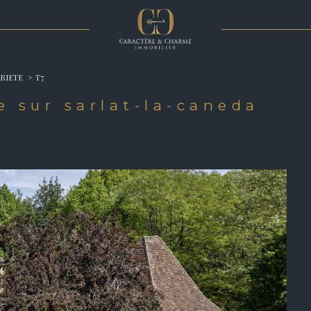
Voir les
2
annonces
RIETE
T7
imer
e sur sarlat-la-caneda
1
LOCALISATION
BUDGET
Canéda