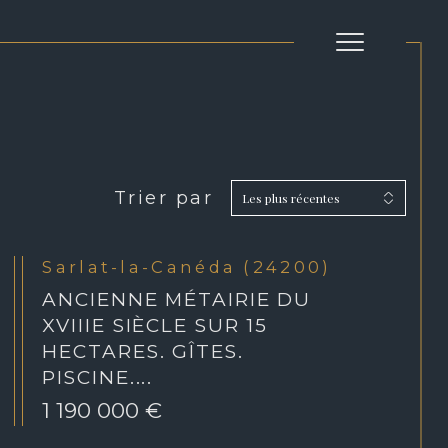
Trier par
Les plus récentes
Filtrer
Réinitialiser les
Sarlat-la-Canéda (24200)
filtres
ANCIENNE MÉTAIRIE DU
XVIIIE SIÈCLE SUR 15
HECTARES. GÎTES.
PISCINE....
1 190 000 €