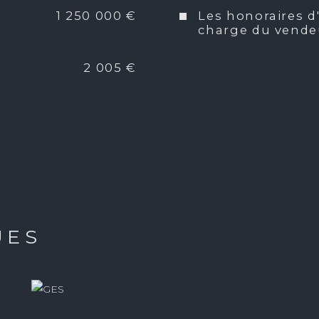
1 250 000 €
Les honoraires d
Copropriété
charge du vende
2 005 €
UES