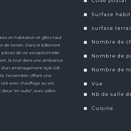
Code postal
Surface habi
surface terra
s en habitation et gîtes haut 
Nombre de c
 de terrain. Dans le bâtiment 
 pièces de vie exceptionnelle 
Nombre de p
sert, le tout dans une ambiance 
et d'un aménagement style loft 
Nombre de n
é, l'ensemble offrant une 
ciré avec chauffage au sol, 
Vue
 deux "en suite", avec salles 
Nb de salle d
2 gîtes séparés au coeur de la 
prit de la maison principale. 
Cuisine
mbres et coin couchage 
e 42 m2 ( cuisine équipée, 
Type de cuis
domaine. Les prestations 