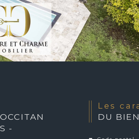
Les ca
 OCCITAN
DU BIE
S -