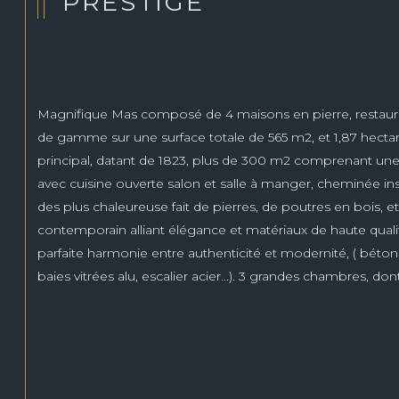
PRESTIGE
Magnifique Mas composé de 4 maisons en pierre, restaurée
de gamme sur une surface totale de 565 m2, et 1,87 hectare
principal, datant de 1823, plus de 300 m2 comprenant une
avec cuisine ouverte salon et salle à manger, cheminée in
des plus chaleureuse fait de pierres, de poutres en bois, 
contemporain alliant élégance et matériaux de haute qualit
parfaite harmonie entre authenticité et modernité, ( béton 
baies vitrées alu, escalier acier...). 3 grandes chambres, dont
d'eau privées, l''une d'elle se situant en rez-de-chaussée. 
propriété ( 111 et 100 m2 ), restaurés et aménagés dans l'es
Tous deux pouvant accueillir jusqu'à 5 personnes ( 2 cha
supplémentaire). Enfin, une cuisine d'été (ou 3ème gîte) d
espace salon, chambre d'appoint ) complète ce superbe 