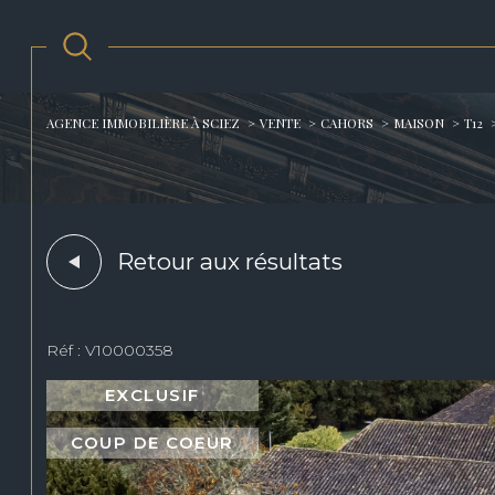
AGENCE IMMOBILIÈRE À SCIEZ
VENTE
CAHORS
MAISON
T12
Acheter
Est
1
TYPE DE BIEN
de l'ancien
Retour aux résultats
Maison
46000 - Cahors
Réf : V10000358
EXCLUSIF
COUP DE COEUR