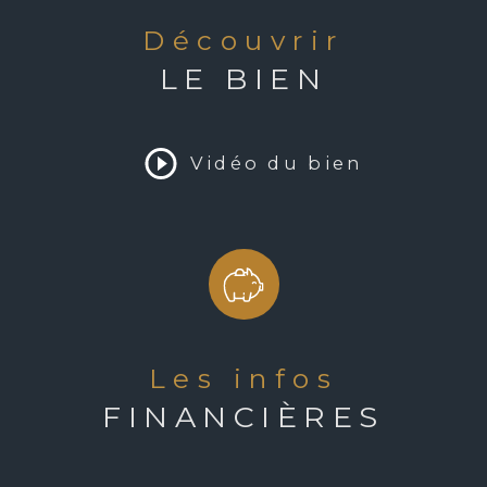
Mode de cha
 désactivé et fontaine centrale, 
découvrir
n, prairie plantée de multiples 
Type de chau
LE BIEN
st idéale en maison familiale, ou 
ouristique, mais permet 
Format de ch
ion pour environ 20/25 
à 10 mn, les chemins de 
Vidéo du bien
Terrasse
éroport de Toulouse à 1h15, 
nent à cet ensemle un potentiel 
Nombre de g
 moments privilégiés dans un 
Nombre de p
Exposition
OSSIER COMPLET - SUR 
les infos
Année de con
FINANCIÈRES
Terrain arbor
Terrain divisi