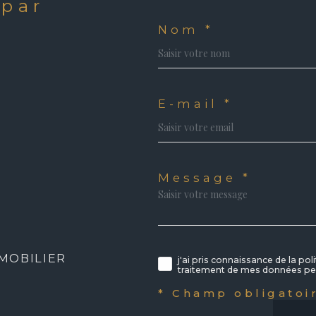
 par
?
Nom *
E-mail *
Message *
MOBILIER
j'ai pris connaissance de la pol
traitement de mes données per
* Champ obligatoi