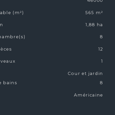
46000
table (m²)
565 m²
in
1,88 ha
hambre(s)
8
ièces
12
iveaux
1
Cour et jardin
e bains
8
Américaine
ine
Equipée